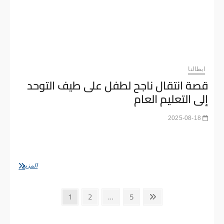
ابطالنا
قصة انتقال ناجح لطفل على طيف التوحد
إلى التعليم العام
2025-08-18
المقدمة: من العزلة إلى الصف الدراسي كثيرًا ما تخشى الأسر من
فكرة دمج أطفالها المصابين باضطراب طيف التوحد في التعليم
العام.الخوف من الفشل، الرفض الاجتماعي،…
قصة
المزيد
انتقال
ناجح
تعدد
لطفل
Page
Page
Page
Next
1
2
…
5
على
صفحات
page
طيف
التوحد