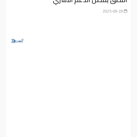
2025-08-28
المقدمة: عندما يكون صوت الأسرة أقوى من الصعوبات
مشاكل النطق قد تبدو للبعض مجرد تأخير في الكلام، لكنها بالنسبة
للطفل قد تكون جدارًا يحجب تواصله…
قصص
المزيد
إلهام
لأطفال
تغلبوا
على
تحديات
النطق
بفضل
الدعم
الأسري