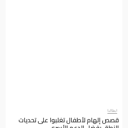
حياة
طفل
يعاني
من
اضطراب
فرط
الحركة
وتشتت
الانتباه
(ADHD)
ابطالنا
قصص إلهام لأطفال تغلبوا على تحديات
النطق بفضل الدعم الأسري