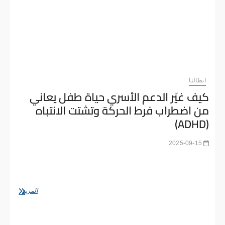
ابطالنا
كيف غيّر الدعم الأسري حياة طفل يعاني
من اضطراب فرط الحركة وتشتت الانتباه
(ADHD)
2025-09-15
المقدمة: من الفوضى إلى التوازن الأسر التي تعتني بأطفال
مصابين باضطراب فرط الحركة وتشتت الانتباه (ADHD) غالبًا ما
تشعر بأن يومها سلسلة لا تنتهي من…
كيف
المزيد
غيّر
الدعم
الأسري