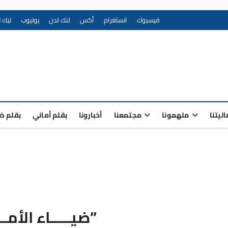
فيسبوك
انستغرام
أكس
لنك لدن
يوتيوب
تيك 
جتمعية لتمكين أهالي أصحاب ا
ضياءالأماني مبادرة مجتمعية لتمكين أهالي أصحاب الهمم ( ذوي ال
الاحتياجات الخاصة ) 
ليتنا
ملهمونا
مجتمعنا
أخبارونا
بقلم أماني
بقلم ض
ضيـــــاء الأمــــــاني”