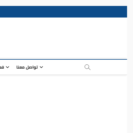
ضياءالأماني مبادرة م
تواصل معنا
فعا