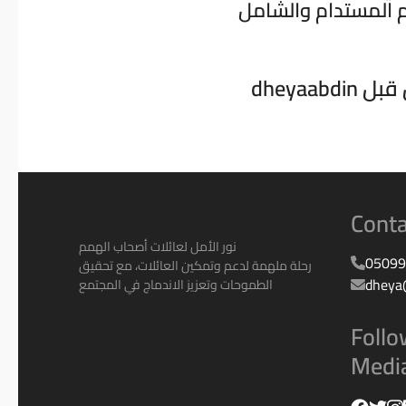
ن قبل
[/vc_column_text][/vc_column][/vc_row]
Conta
نور الأمل لعائلات أصحاب الهمم
05099
رحلة ملهمة لدعم وتمكين العائلات، مع تحقيق
dheya
الطموحات وتعزيز الاندماج في المجتمع
Follo
Medi