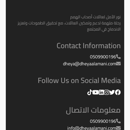
الخاصة
كبار 
نور الأمل لعائلات أصحاب الهمم
رحلة ملهمة لدعم وتمكين العائلات، مع تحقيق الطموحات وتعزيز
الاندماج في المجتمع
Contact Information
0509900196
dheya@dheyaalamani.com
Follow Us on Social Media
معلومات الاتصال
0509900196
info@dheyaalamani.com