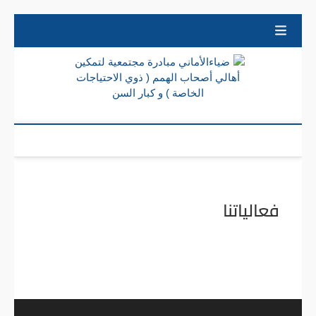
Skip
to
content
ضياءالأ
ضياءالأماني
مبادرة
مب
مجتمعية
لتمكين
أهالي
مجتم
أصحاب
الهمم ( ذوي
لت
الاحتياجات
الخاصة ) و
أ
كبار السن
فعالياتنا
أص
اله
الاحتي