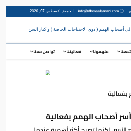
info@dheyaalamani.com
الجمعة, أغسطس 07, 2026
ضياءال
ضياءالأماني
مبادرة
م
مجتمعية
لتمكين
معنا
ملهمونا
فعاليتنا
تواصل معنا
أهالي
مجت
أصحاب
الهمم (
لت
ذوي
الاحتياجات
أ
الخاصة ) و
كبار السن
 بفعالية
أ
ال
 أسر أصحاب الهمم بفعالية
 الأسر، لكنها تصبح أكثر أهمية عندما